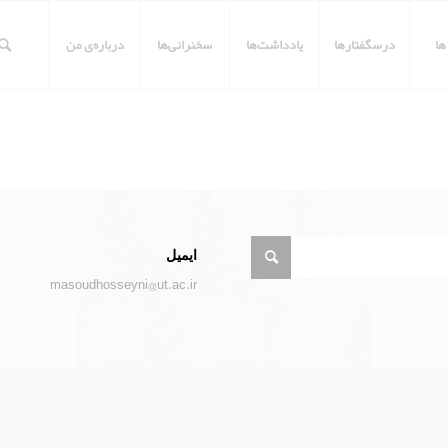
ها
درسگفتارها
یادداشت‌ها
سخنرانی‌ها
درباره‌ی من
ایمیل
masoudhosseyni@ut.ac.ir