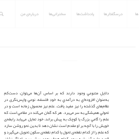
ها
درسگفتارها
یادداشت‌ها
سخنرانی‌ها
درباره‌ی من
دلایلِ متنوعي وجود دارند که بر اساسِ آن‌ها می‌توان، دست‌کم
به‌عنوانِ افزوده‌اي به درآمدي به خودِ فلسفه، نوعي واپس‌نگری در
نظام‌های گذشته را نیز مفید یافت. علم نیز محصولِ زمانه است و در
تحولي همیشگی به سر می‌برد. هر که گمان می‌کند در مقامي است که
علم را گامي بزرگ یا کوچک به پیش براند، خود تمایل می‌یابد رابطه‌ی
خویش را با آنچه بر او مقدم است نشان دهد تا بدین نحو روشن سازد
که علم را از کدام نقطه‌ی تحول یا کدام نقطه‌ی سکون تحویل می‌گیرد و
قصد دارد آن را به سوی کدام هدفِ بعدی پیش ببرد. او اگر نشان