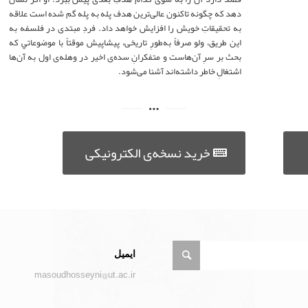
دهد که چگونه تاکنون عالی‌ترین هدف پله به پله گم شده است علاقه
به تحقیقاتِ خویش را افزایش خواهد داد. فردِ مبتدی در فلسفه به
این طریق، ولو صرفاً به‌طورِ تاریخی، پیشاپیش موقتاً با موضوعاتي که
بحث بر سرِ آن‌هاست و متفکرانِ سده‌ی اخیر در وهله‌ی اول به آن‌ها
اشتغالِ خاطر داشته‌اند آشنا می‌شود.
خرید نسخه‌ی الکترونیکی
ایمیل
masoudhosseyni@ut.ac.ir