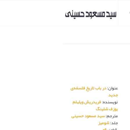
عنوان
:
در باب تاریخ فلسفه‌ی
جدید
نویسنده
:
فریدریش ویلهلم
یوزف شلینگ
مترجم
:
سید مسعود حسینی
جلد
:
شومیز
قطع
:
رقعی