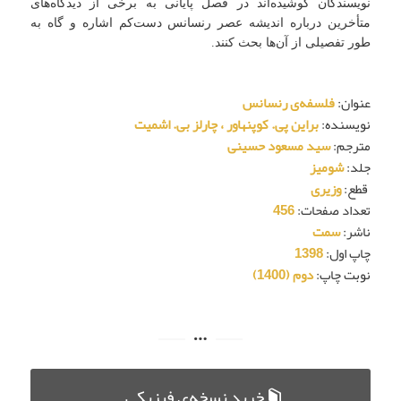
نویسندگان کوشیده‌اند در فصل پایانی به برخی از دیدگاه‌‌های
متأخرین درباره اندیشه عصر رنسانس دست‌کم اشاره و گاه به‌
طور تفصیلی از آن‌ها بحث کنند.
عنوان
:
فلسفه‌ی رنسانس
نویسنده
:
براین پی. کوپنهاور ، چارلز بی. اشمیت
مترجم
:
سید مسعود حسینی
جلد
:
شومیز
قطع
:
وزیری
تعداد صفحات
:
456
ناشر
:
سمت
چاپ اول
:
1398
نوبت چاپ:
دوم (1400)
خرید نسخه‌ی فیزیکی