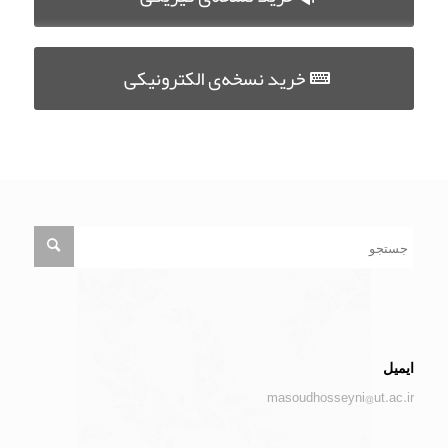
خرید نسخه‌ی الکترونیکی
ایمیل
masoudhosseyni@ut.ac.ir